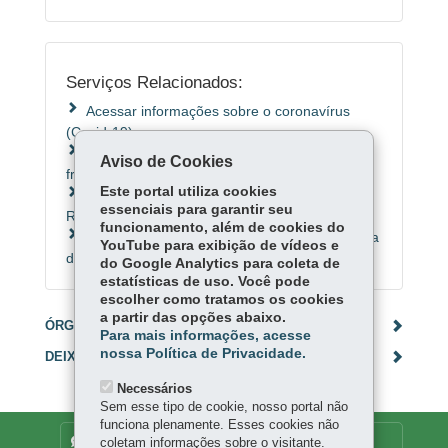
Serviços Relacionados:
Acessar informações sobre o coronavírus
(Covid-19)
Consultar as respostas para as dúvidas mais
Aviso de Cookies
frequentes sobre o coronavírus (Covid-19)
Este portal utiliza cookies
Programa Estadual de Transferência de
essenciais para garantir seu
Renda - Cartão Comida Boa
funcionamento, além de cookies do
Acessar os boletins da Covid-19 da Secretaria
YouTube para exibição de vídeos e
da Saúde
do Google Analytics para coleta de
estatísticas de uso. Você pode
escolher como tratamos os cookies
a partir das opções abaixo.
ÓRGÃO RESPONSÁVEL
Para mais informações, acesse
nossa Política de Privacidade.
DEIXE SUA OPINIÃO
Necessários
Sem esse tipo de cookie, nosso portal não
funciona plenamente. Esses cookies não
DENUNCIE CORRUPÇÃO
coletam informações sobre o visitante.