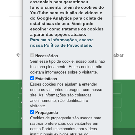
essenciais para garantir seu
funcionamento, além de cookies do
YouTube para exibição de vídeos e
do Google Analytics para coleta de
estatísticas de uso. Você pode
COMPARTILHE:
escolher como tratamos os cookies
a partir das opções abaixo.
Fa
W
Para mais informações, acesse
nossa Política de Privacidade.
ce
ha
Tw
bo
ts
Voltar
Início
Imprimir
Baixar
Necessários
itt
ok
Ap
Sem esse tipo de cookie, nosso portal não
er
funciona plenamente. Esses cookies não
p
coletam informações sobre o visitante.
Estatísticos
Esses cookies nos ajudam a entender
DENUNCIE CORRUPÇÃO
como os visitantes interagem com nosso
site. As informações são coletadas
anonimamente, não identificam o
OUVIDORIA
visitante.
Propaganda
MAPA DO SITE
Cookies de propaganda são usados para
rastrear preferências dos visitantes em
nosso Portal relacionadas com vídeos
institucionais exibidos através do