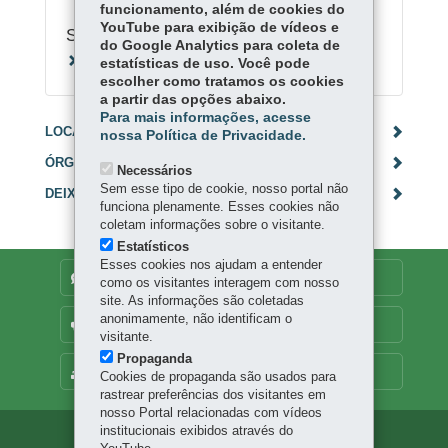
funcionamento, além de cookies do
YouTube para exibição de vídeos e
Serviços Relacionados:
do Google Analytics para coleta de
Agendar doação de sangue no Hemepar
estatísticas de uso. Você pode
escolher como tratamos os cookies
a partir das opções abaixo.
Para mais informações, acesse
LOCAIS DE ATENDIMENTO
nossa Política de Privacidade.
ÓRGÃO RESPONSÁVEL
Necessários
Sem esse tipo de cookie, nosso portal não
DEIXE SUA OPINIÃO
funciona plenamente. Esses cookies não
coletam informações sobre o visitante.
Estatísticos
Esses cookies nos ajudam a entender
DENUNCIE CORRUPÇÃO
como os visitantes interagem com nosso
site. As informações são coletadas
anonimamente, não identificam o
OUVIDORIA
visitante.
Propaganda
MAPA DO SITE
Cookies de propaganda são usados para
rastrear preferências dos visitantes em
nosso Portal relacionadas com vídeos
institucionais exibidos através do
Navegação