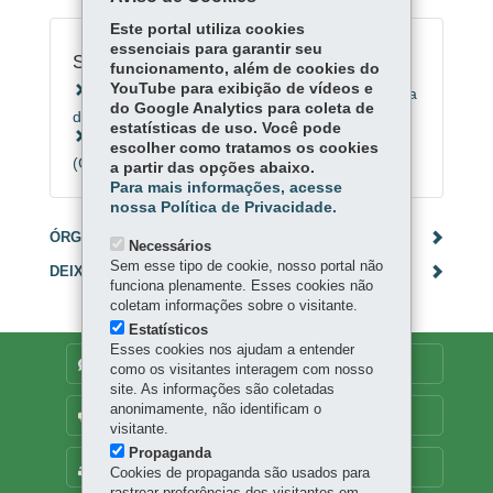
Este portal utiliza cookies
essenciais para garantir seu
Serviços Relacionados:
funcionamento, além de cookies do
YouTube para exibição de vídeos e
Acessar os boletins da Covid-19 da Secretaria
do Google Analytics para coleta de
da Saúde
estatísticas de uso. Você pode
Acessar informações sobre o coronavírus
escolher como tratamos os cookies
(Covid-19)
a partir das opções abaixo.
Para mais informações, acesse
nossa Política de Privacidade.
ÓRGÃO RESPONSÁVEL
Necessários
Sem esse tipo de cookie, nosso portal não
DEIXE SUA OPINIÃO
funciona plenamente. Esses cookies não
coletam informações sobre o visitante.
Estatísticos
Esses cookies nos ajudam a entender
DENUNCIE CORRUPÇÃO
como os visitantes interagem com nosso
site. As informações são coletadas
anonimamente, não identificam o
OUVIDORIA
visitante.
Propaganda
MAPA DO SITE
Cookies de propaganda são usados para
rastrear preferências dos visitantes em