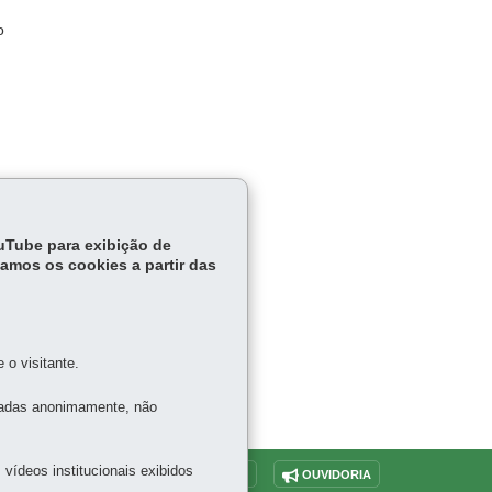
o
 Saúde
ouTube para exibição de
tamos os cookies a partir das
o visitante.
tadas anonimamente, não
vídeos institucionais exibidos
O SITE
DENUNCIE CORRUPÇÃO
OUVIDORIA