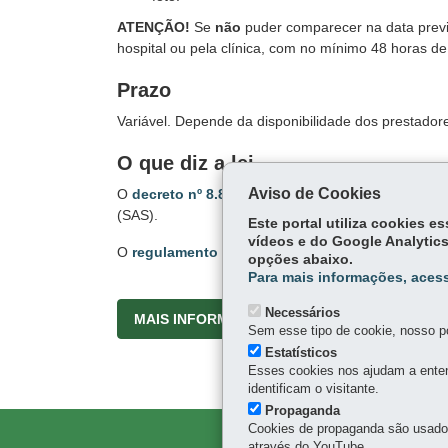
ATENÇÃO!
Se
não
puder comparecer na data previs
hospital ou pela clínica, com no mínimo 48 horas d
Prazo
Variável. Depende da disponibilidade dos prestadore
O que diz a lei
Aviso de Cookies
O
decreto nº 8.887
, de 29 de novembro de 2010,
e
(SAS).
Este portal utiliza cookies 
vídeos e do Google Analytics
O
regulamento do SAS
define quais ações são pr
opções abaixo.
Para mais informações, acess
Necessários
MAIS INFORMAÇÕES
Sem esse tipo de cookie, nosso po
Estatísticos
Esses cookies nos ajudam a enten
identificam o visitante.
Propaganda
Cookies de propaganda são usados 
através do YouTube.