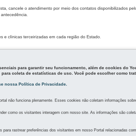
ta, cancele o atendimento por meio dos contatos disponibilizados pel
e antecedência.
s e clínicas terceirizadas em cada região do Estado.
stabelece as diretrizes de funcionamento do Sistema de Assistência à
essenciais para garantir seu funcionamento, além de cookies do Y
 para coleta de estatísticas de uso. Você pode escolher como tra
omovidas pelo sistema.
e nossa Política de Privacidade.
rtal não funciona plenamente. Esses cookies não coletam informações sobre 
der como os visitantes interagem com nosso site. As informações são cole
para rastrear preferências dos visitantes em nosso Portal relacionadas com 
MAPA D