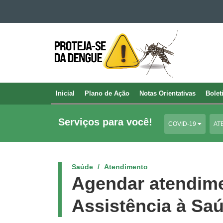
Ir para o conteúdo
PARANÁ
Ir para a navegação
CONTRA
Ir para a busca
A
Mapa do site
DENGUE
Inicial
Plano de Ação
Notas Orientativas
Bolet
Navegação
principal
Serviços para você!
COVID-19
AT
Saúde
Atendimento
Agendar atendime
Assistência à Sa